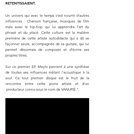
RETENTISSAIENT.
Un univers qui avec le temps s'est nourrit d'autres
influences : Chanson française, musiques de film
mais aussi le hip-hop qui lui apprendra l'art du
phrasé et du placé. Cette culture est la matière
première de cette artiste autodidacte qui a dû se
façonner seule, accompagnée de sa guitare, qui lui
permet désormais de composer et d’écrire ses
propres titres.
Sur ce premier EP, Meylo parvient à une synthèse
de toutes ses influences mêlant l'acoustique à la
soul. Ce tout premier disque est le fruit de la
rencontre entre cette jeune artiste et d’un
producteur connu sous le nom de VANUPIÉ ".