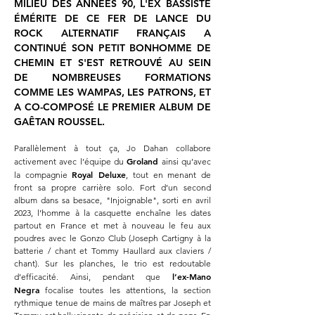
MILIEU DES ANNÉES 90, L'EX BASSISTE
ÉMÉRITE DE CE FER DE LANCE DU
ROCK ALTERNATIF FRANÇAIS A
CONTINUÉ SON PETIT BONHOMME DE
CHEMIN ET S'EST RETROUVÉ AU SEIN
DE NOMBREUSES FORMATIONS
COMME LES WAMPAS, LES PATRONS, ET
A CO-COMPOSÉ LE PREMIER ALBUM DE
GAÊTAN ROUSSEL.
Parallèlement à tout ça, Jo Dahan collabore
Groland
activement avec l’équipe du
ainsi qu’avec
Royal Deluxe
la compagnie
,
tout en menant de
front sa propre carrière solo. Fort d’un second
album dans sa besace, "Injoignable", sorti en avril
2023, l’homme à la casquette enchaîne les dates
partout en France et met à nouveau le feu aux
poudres avec le Gonzo Club (Joseph Cartigny à la
batterie / chant et Tommy Haullard aux claviers /
chant). Sur les planches, le trio est redoutable
l’ex-Mano
d’efficacité. Ainsi, pendant que
Negra
focalise toutes les attentions, la section
rythmique tenue de mains de maîtres par Joseph et