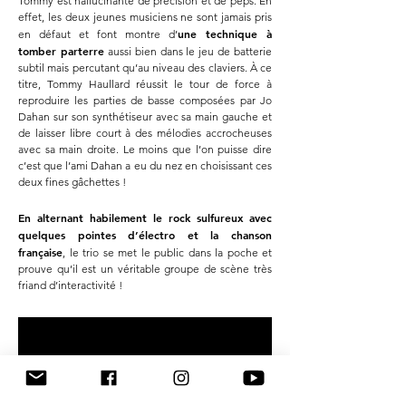
Tommy est hallucinante de précision et de peps. En
effet, les deux jeunes musiciens ne sont jamais pris
une technique à
en défaut et font montre d’
tomber parterre
aussi bien dans le jeu de batterie
subtil mais percutant qu’au niveau des claviers. À ce
titre, Tommy Haullard réussit le tour de force à
reproduire les parties de basse composées par Jo
Dahan sur son synthétiseur avec sa main gauche et
de laisser libre court à des mélodies accrocheuses
avec sa main droite. Le moins que l’on puisse dire
c’est que l’ami Dahan a eu du nez en choisissant ces
deux fines gâchettes !
En alternant habilement le rock sulfureux avec
quelques pointes d’électro et la chanson
française
, le trio se met le public dans la poche et
prouve qu’il est un véritable groupe de scène très
friand d’interactivité !