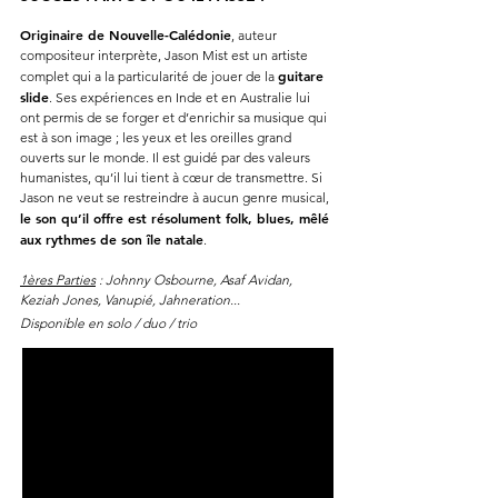
Originaire de Nouvelle-Calédonie
, auteur
compositeur interprète,
Jason Mist est un artiste
guitare
complet qui a la particularité de jouer de la
slide
. Ses expériences en Inde et en Australie lui
ont permis de se forger et d’enrichir sa musique ​qui
est à son image ; les yeux et les oreilles grand
ouverts sur le monde. Il est guidé par des valeurs
humanistes, qu’il lui tient à cœur de transmettre. Si
Jason ne veut se restreindre à aucun genre musical,
le son qu’il offre est résolument folk, blues, mêlé
aux rythmes de son île natale
. ​
1ères Parties
: Johnny Osbourne, Asaf Avidan,
Keziah Jones, Vanupié, Jahneration...
Disponible en solo / duo / trio