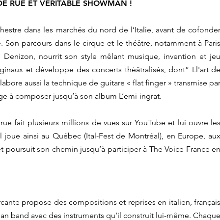
DE RUE ET VÉRITABLE SHOWMAN !
tre dans les marchés du nord de l’Italie, avant de cofonde
. Son parcours dans le cirque et le théâtre, notamment à Pari
 Denizon, nourrit son style mêlant musique, invention et je
iginaux et développe des concerts théâtralisés, dont” Ll'art d
élabore aussi la technique de guitare « flat finger » transmise pa
age à composer jusqu’à son album L’emi-ingrat.
rue fait plusieurs millions de vues sur YouTube et lui ouvre le
Il joue ainsi au Québec (Ital-Fest de Montréal), en Europe, au
 et poursuit son chemin jusqu’à participer à The Voice France e
cante propose des compositions et reprises en italien, françai
 man band avec des instruments qu’il construit lui-même. Chaqu